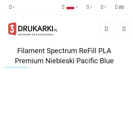
(
0
)
Polski
PLN
Zaloguj się
English
Zarejestruj się
EUR
German
Dodaj zgłoszenie
USD
Filament Spectrum ReFill PLA
Premium Niebieski Pacific Blue