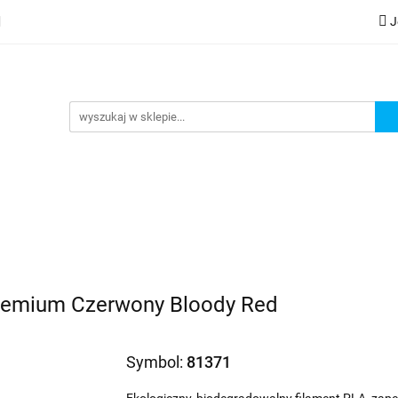
J
lery
Kategorie
Współpraca B2B
Nowości
Zam
G
praca B2B
Nowości
Zamów wydruk
Premium Czerwony Bloody Red
Symbol:
81371