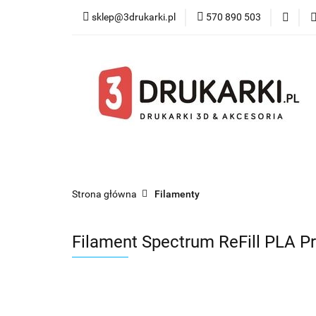
sklep@3drukarki.pl
570 890 503
Blog
Bestsel
Blog
Bestsellery
Kategorie
Współ
Strona główna
Filamenty
Filament Spectrum ReFill PLA 