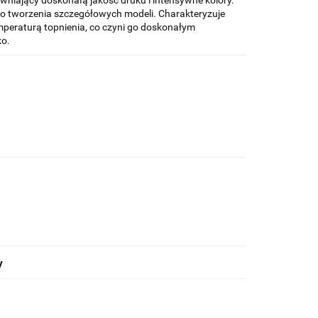
wniający doskonałą jakość druku i intensywne kolory.
o tworzenia szczegółowych modeli. Charakteryzuje
mperaturą topnienia, co czyni go doskonałym
ko.
y