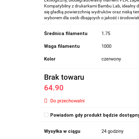
Ekologiczny, biodegradowalny filament PLA, zape
Kompatybilny z drukarkami Bambu Lab, idealny d
się gładką powierzchnią wydruków oraz niską te
wyborem dla osób dbających o jakość i środowis
Średnica filamentu
1.75
Waga filamentu
1000
Kolor
czerwony
Brak towaru
64.90
Do przechowalni
Powiadom gdy produkt będzie dostępn
Wysyłka w ciągu
24 godziny