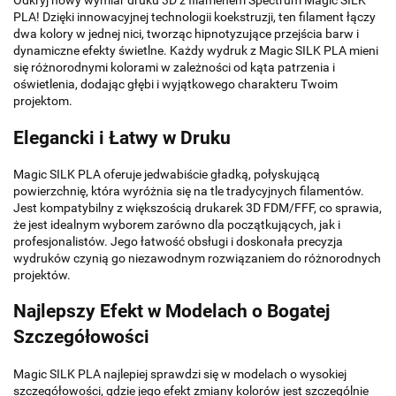
Odkryj nowy wymiar druku 3D z filamenem Spectrum Magic SILK
PLA! Dzięki innowacyjnej technologii koekstruzji, ten filament łączy
dwa kolory w jednej nici, tworząc hipnotyzujące przejścia barw i
dynamiczne efekty świetlne. Każdy wydruk z Magic SILK PLA mieni
się różnorodnymi kolorami w zależności od kąta patrzenia i
oświetlenia, dodając głębi i wyjątkowego charakteru Twoim
projektom.
Elegancki i Łatwy w Druku
Magic SILK PLA oferuje jedwabiście gładką, połyskującą
powierzchnię, która wyróżnia się na tle tradycyjnych filamentów.
Jest kompatybilny z większością drukarek 3D FDM/FFF, co sprawia,
że jest idealnym wyborem zarówno dla początkujących, jak i
profesjonalistów. Jego łatwość obsługi i doskonała precyzja
wydruków czynią go niezawodnym rozwiązaniem do różnorodnych
projektów.
Najlepszy Efekt w Modelach o Bogatej
Szczegółowości
Magic SILK PLA najlepiej sprawdzi się w modelach o wysokiej
szczegółowości, gdzie jego efekt zmiany kolorów jest szczególnie