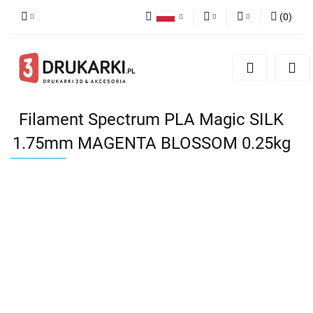
(
0
)
Polski
PLN
Zaloguj się
English
Zarejestruj się
EUR
German
Dodaj zgłoszenie
USD
Filament Spectrum PLA Magic SILK
1.75mm MAGENTA BLOSSOM 0.25kg