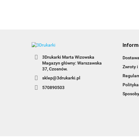
Inform
3Drukarki Marta Wizowska
Dostaw
Magazyn główny: Warszawska
Zwroty i
Regula
sklep@3drukarki.pl
Polityka
570890503
Sposoby