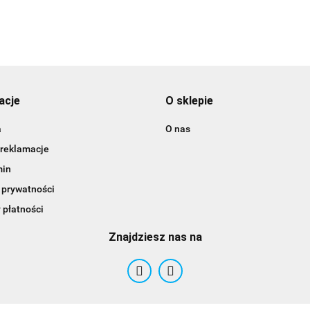
3DLAC
acje
O sklepie
a
O nas
 reklamacje
min
 prywatności
 płatności
Znajdziesz nas na