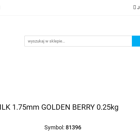
J
lery
Kategorie
Współpraca B2B
Nowości
Zam
G
praca B2B
Nowości
Zamów wydruk
SILK 1.75mm GOLDEN BERRY 0.25kg
Symbol:
81396