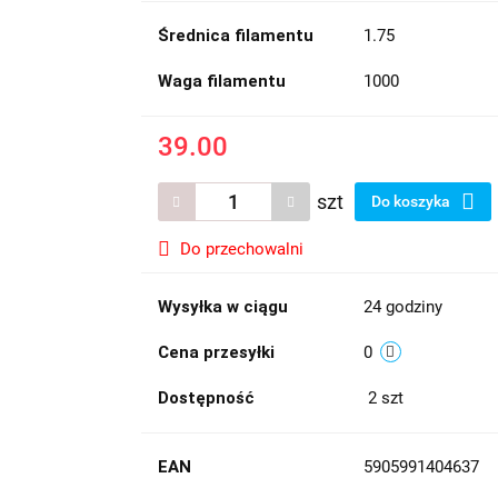
Średnica filamentu
1.75
Waga filamentu
1000
39.00
szt
Do koszyka
Do przechowalni
Wysyłka w ciągu
24 godziny
Cena przesyłki
0
Dostępność
2
szt
EAN
5905991404637