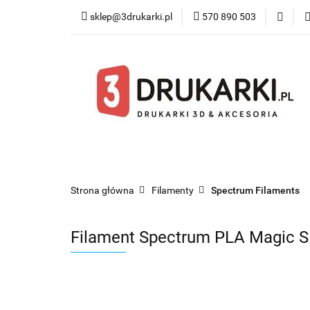
sklep@3drukarki.pl
570 890 503
Blog
Bestsel
Blog
Bestsellery
Kategorie
Współ
Strona główna
Filamenty
Spectrum Filaments
Filament Spectrum PLA Magic 