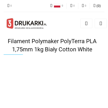
(
0
)
Polski
PLN
Zaloguj się
English
Zarejestruj się
EUR
German
Dodaj zgłoszenie
USD
Filament Polymaker PolyTerra PLA
1,75mm 1kg Biały Cotton White