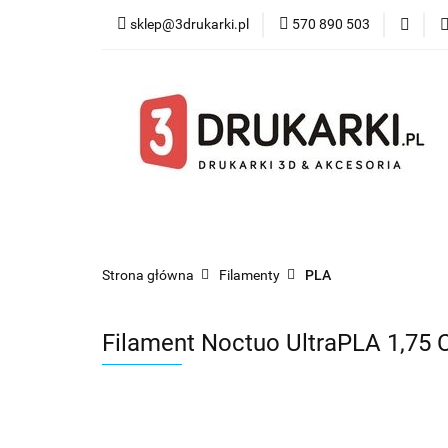
sklep@3drukarki.pl
570 890 503
Blog
Bestsel
Blog
Bestsellery
Kategorie
Współ
Strona główna
Filamenty
PLA
Filament Noctuo UltraPLA 1,75 C