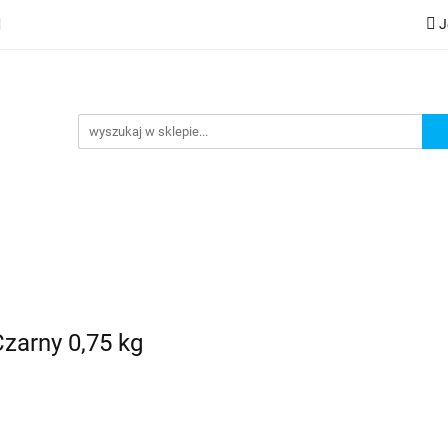
J
lery
Kategorie
Współpraca B2B
Nowości
Zam
G
praca B2B
Nowości
Zamów wydruk
zarny 0,75 kg