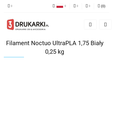
(
0
)
Polski
PLN
Zaloguj się
English
Zarejestruj się
EUR
German
Dodaj zgłoszenie
USD
Filament Noctuo UltraPLA 1,75 Biały
0,25 kg