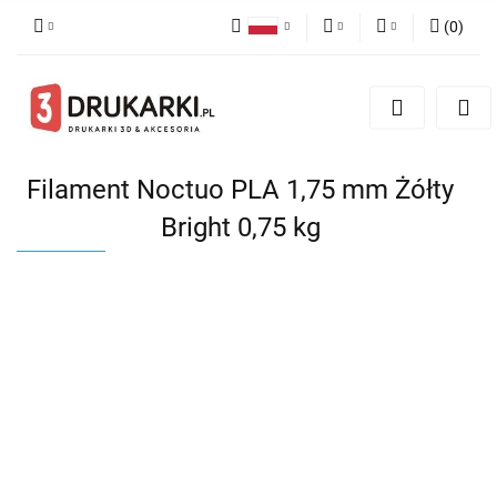
(
0
)
Polski
PLN
Zaloguj się
English
Zarejestruj się
EUR
German
Dodaj zgłoszenie
USD
Filament Noctuo PLA 1,75 mm Żółty
Bright 0,75 kg