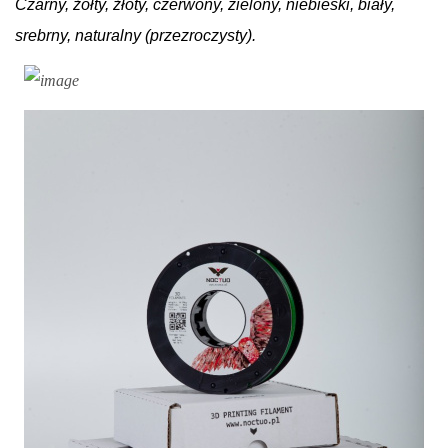
Czarny, żółty, żłoty, czerwony, zielony, niebieski, biały,
srebrny, naturalny (przezroczysty).