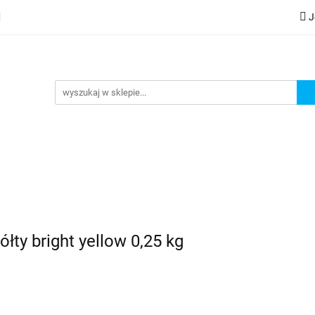
J
lery
Kategorie
Współpraca B2B
Nowości
Zam
G
praca B2B
Nowości
Zamów wydruk
ty bright yellow 0,25 kg