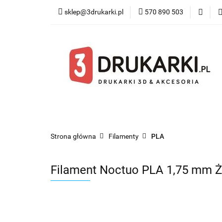
sklep@3drukarki.pl
570 890 503
Blog
Bestsel
Blog
Bestsellery
Kategorie
Współ
Strona główna
Filamenty
PLA
Filament Noctuo PLA 1,75 mm Żół