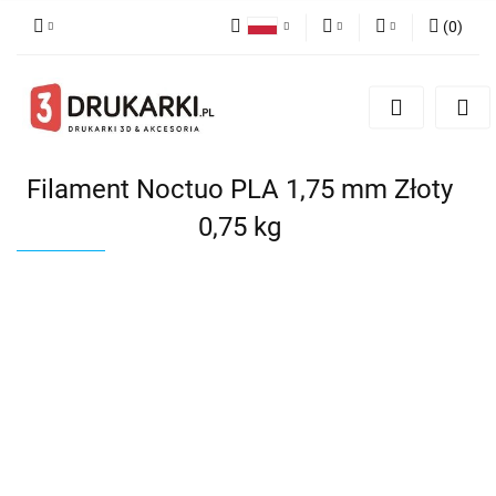
(
0
)
Polski
PLN
Zaloguj się
English
Zarejestruj się
EUR
German
Dodaj zgłoszenie
USD
Filament Noctuo PLA 1,75 mm Złoty
0,75 kg