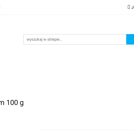
J
lery
Kategorie
Współpraca B2B
Nowości
Zam
G
praca B2B
Nowości
Zamów wydruk
m 100 g