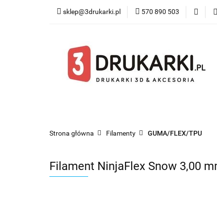
sklep@3drukarki.pl
570 890 503
Blog
Bestsel
Blog
Bestsellery
Kategorie
Współ
Strona główna
Filamenty
GUMA/FLEX/TPU
Filament NinjaFlex Snow 3,00 m