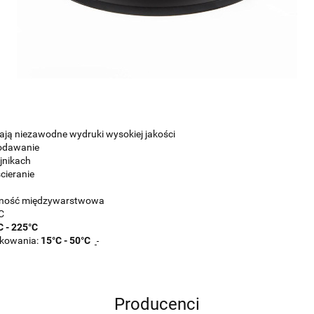
iają niezawodne wydruki wysokiej jakości
podawanie
jnikach
cieranie
epność międzywarstwowa
C
C - 225°C
ukowania:
15°C - 50°C
Producenci