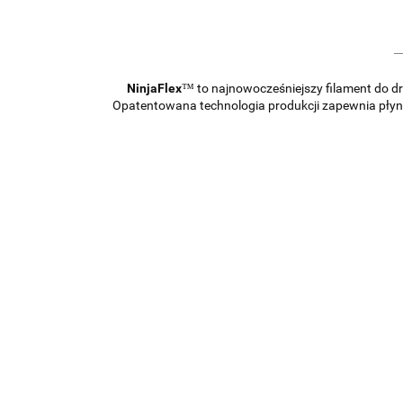
NinjaFlex
™ to najnowocześniejszy filament do d
Opatentowana technologia produkcji zapewnia płynn