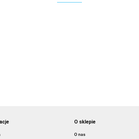
3DLAC
acje
O sklepie
a
O nas