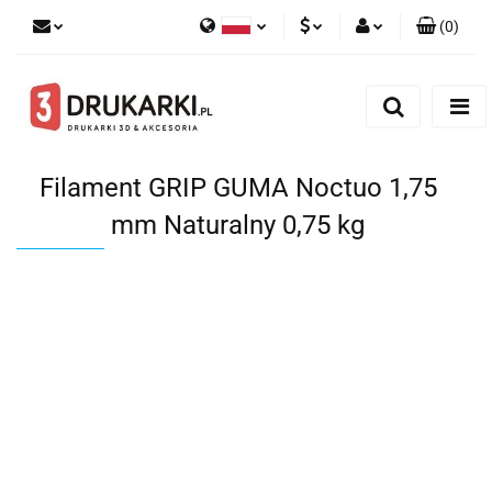
(
0
)
Polski
PLN
Zaloguj się
English
Zarejestruj się
EUR
German
Dodaj zgłoszenie
USD
Filament GRIP GUMA Noctuo 1,75
mm Naturalny 0,75 kg