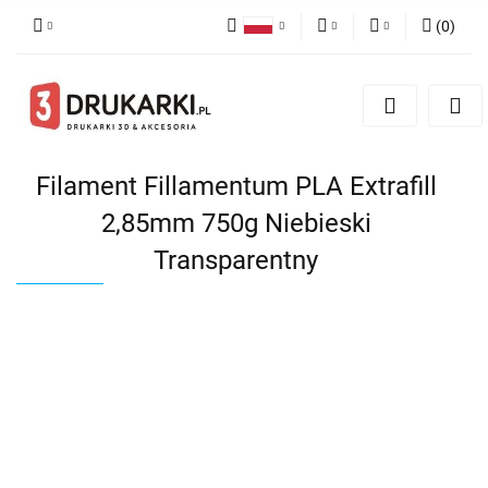
(
0
)
Polski
PLN
Zaloguj się
English
Zarejestruj się
EUR
German
Dodaj zgłoszenie
USD
Filament Fillamentum PLA Extrafill
2,85mm 750g Niebieski
Transparentny