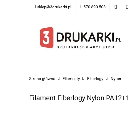
sklep@3drukarki.pl
570 890 503
Blog
Bestsel
Blog
Bestsellery
Kategorie
Współ
Strona główna
Filamenty
Fiberlogy
Nylon
Filament Fiberlogy Nylon PA12+