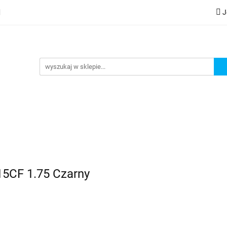
J
lery
Kategorie
Współpraca B2B
Nowości
Zam
G
praca B2B
Nowości
Zamów wydruk
15CF 1.75 Czarny