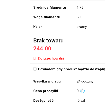
Średnica filamentu
1.75
Waga filamentu
500
Kolor
czarny
Brak towaru
244.00
Do przechowalni
Powiadom gdy produkt będzie dostępn
Wysyłka w ciągu
24 godziny
Cena przesyłki
0
Dostępność
0
szt