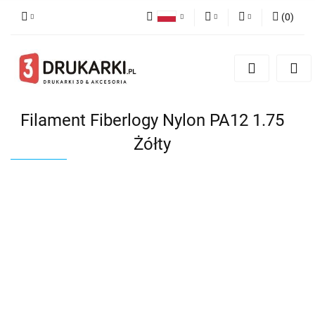
(
0
)
Polski
PLN
Zaloguj się
English
Zarejestruj się
EUR
German
Dodaj zgłoszenie
USD
Filament Fiberlogy Nylon PA12 1.75
Żółty