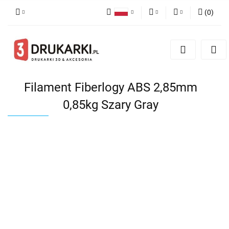
(
0
)
Polski
PLN
Zaloguj się
English
Zarejestruj się
EUR
German
Dodaj zgłoszenie
USD
Filament Fiberlogy ABS 2,85mm
0,85kg Szary Gray