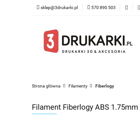
sklep@3drukarki.pl
570 890 503
Blog
Bestsel
Blog
Bestsellery
Kategorie
Współ
Strona główna
Filamenty
Fiberlogy
Filament Fiberlogy ABS 1.75mm 