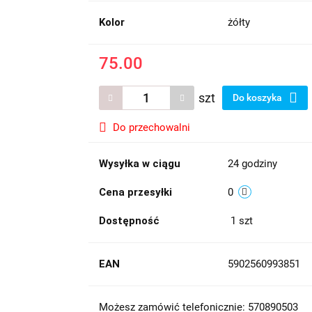
Kolor
żółty
75.00
szt
Do koszyka
Do przechowalni
Wysyłka w ciągu
24 godziny
Cena przesyłki
0
Dostępność
1
szt
EAN
5902560993851
Możesz zamówić telefonicznie: 570890503