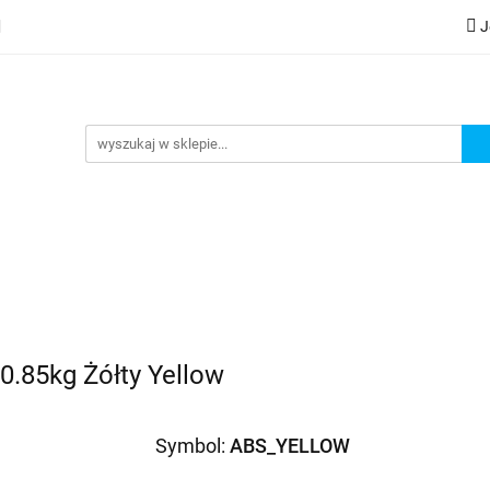
J
lery
Kategorie
Współpraca B2B
Nowości
Zam
G
praca B2B
Nowości
Zamów wydruk
0.85kg Żółty Yellow
Symbol:
ABS_YELLOW