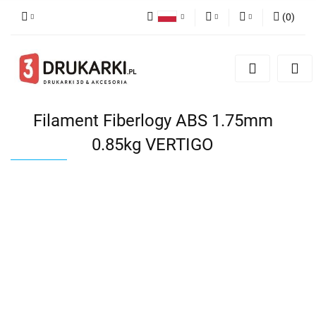
(
0
)
Polski
PLN
Zaloguj się
English
Zarejestruj się
EUR
German
Dodaj zgłoszenie
USD
Filament Fiberlogy ABS 1.75mm
0.85kg VERTIGO