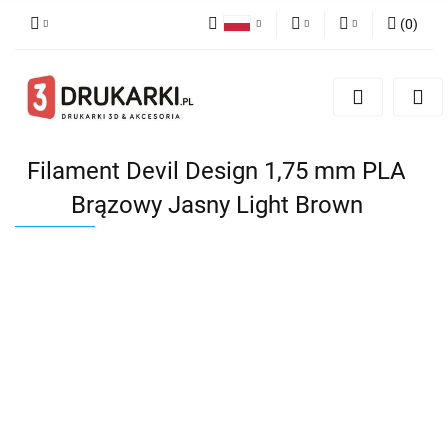
(
0
)
Polski
PLN
Zaloguj się
English
Zarejestruj się
EUR
German
Dodaj zgłoszenie
USD
Filament Devil Design 1,75 mm PLA
Brązowy Jasny Light Brown