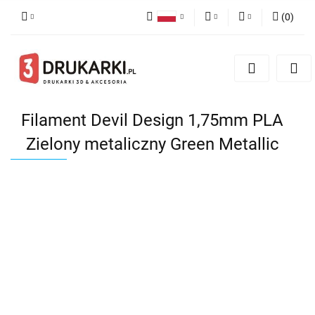
(
0
)
Polski
PLN
Zaloguj się
English
Zarejestruj się
EUR
German
Dodaj zgłoszenie
USD
Filament Devil Design 1,75mm PLA
Zielony metaliczny Green Metallic