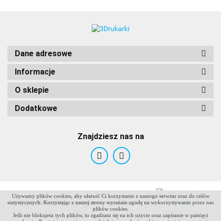
Dane adresowe
Informacje
O sklepie
Dodatkowe
Znajdziesz nas na
Używamy plików cookies, aby ułatwić Ci korzystanie z naszego serwisu oraz do celów
ANTCLABS
Sklep internetowy na oprogramowaniu Sky-Shop.pl
statystycznych. Korzystając z naszej strony wyrażasz zgodę na wykorzystywanie przez nas
plików cookies.
Jeśli nie blokujesz tych plików, to zgadzasz się na ich użycie oraz zapisanie w pamięci