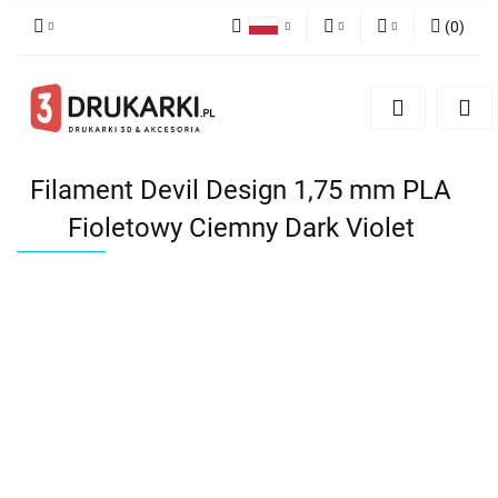
(
0
)
Polski
PLN
Zaloguj się
English
Zarejestruj się
EUR
German
Dodaj zgłoszenie
USD
Filament Devil Design 1,75 mm PLA
Fioletowy Ciemny Dark Violet