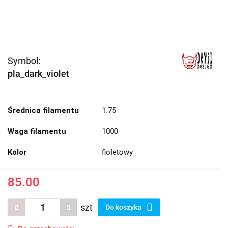
Symbol:
pla_dark_violet
Średnica filamentu
1.75
Waga filamentu
1000
Kolor
fioletowy
85.00
szt
Do koszyka