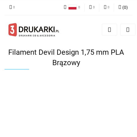
(
0
)
Polski
PLN
Zaloguj się
English
Zarejestruj się
EUR
German
Dodaj zgłoszenie
USD
Filament Devil Design 1,75 mm PLA
Brązowy