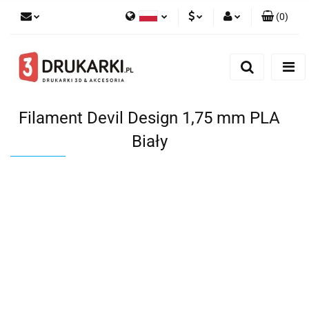
(
0
)
Polski
PLN
Zaloguj się
English
Zarejestruj się
EUR
German
Dodaj zgłoszenie
USD
Filament Devil Design 1,75 mm PLA
Biały