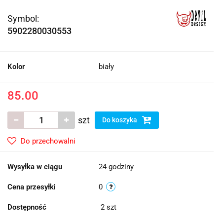
Symbol:
5902280030553
Kolor
biały
85.00
szt
Do koszyka
Do przechowalni
Wysyłka w ciągu
24 godziny
Cena przesyłki
0
Dostępność
2
szt