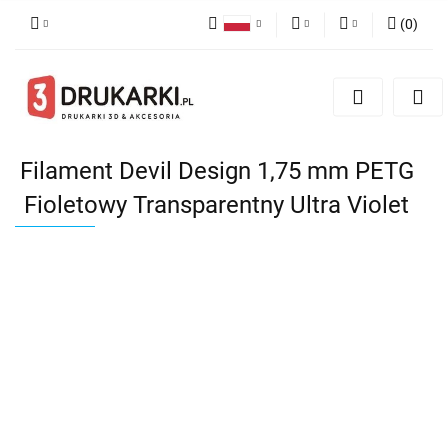
(
0
)
Polski
PLN
Zaloguj się
English
Zarejestruj się
EUR
German
Dodaj zgłoszenie
USD
Filament Devil Design 1,75 mm PETG
Fioletowy Transparentny Ultra Violet