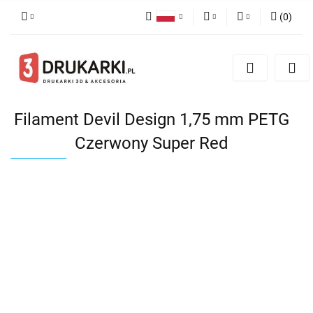
(
0
)
Polski
PLN
Zaloguj się
English
Zarejestruj się
EUR
German
Dodaj zgłoszenie
USD
Filament Devil Design 1,75 mm PETG
Czerwony Super Red