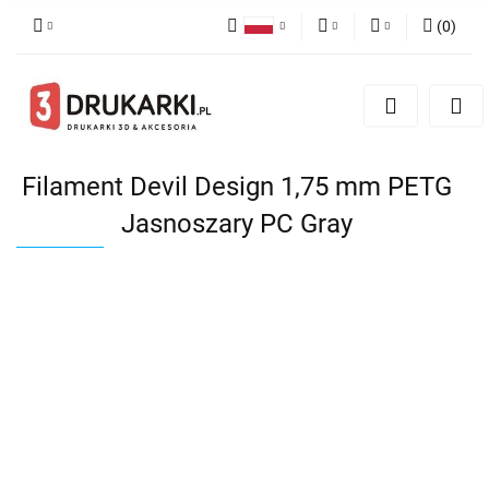
(
0
)
Polski
PLN
Zaloguj się
English
Zarejestruj się
EUR
German
Dodaj zgłoszenie
USD
Filament Devil Design 1,75 mm PETG
Jasnoszary PC Gray