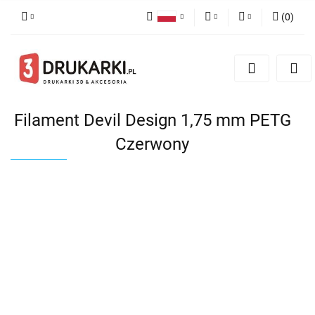
(
0
)
Polski
PLN
Zaloguj się
English
Zarejestruj się
EUR
German
Dodaj zgłoszenie
USD
Filament Devil Design 1,75 mm PETG
Czerwony