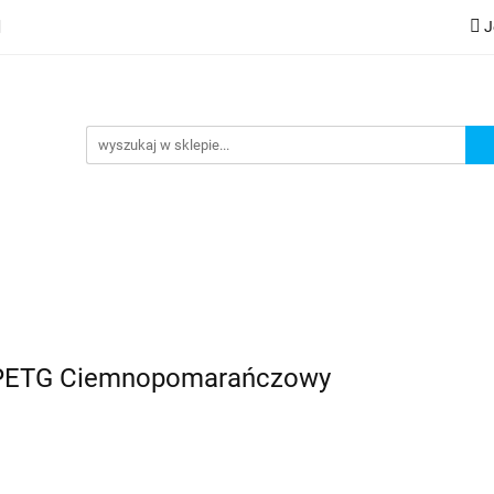
J
lery
Kategorie
Współpraca B2B
Nowości
Zam
G
praca B2B
Nowości
Zamów wydruk
m PETG Ciemnopomarańczowy