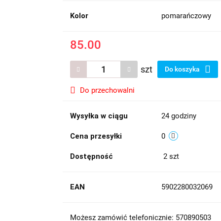
Kolor
pomarańczowy
85.00
szt
Do koszyka
Do przechowalni
Wysyłka w ciągu
24 godziny
Cena przesyłki
0
Dostępność
2
szt
EAN
5902280032069
Możesz zamówić telefonicznie: 570890503