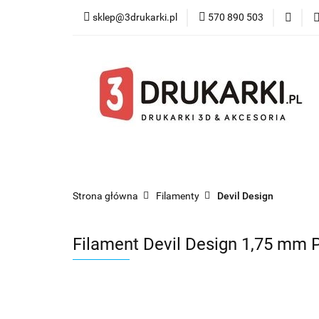
sklep@3drukarki.pl
570 890 503
Blog
Bestsel
Blog
Bestsellery
Kategorie
Współ
Strona główna
Filamenty
Devil Design
Filament Devil Design 1,75 m