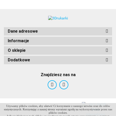
Dane adresowe
Informacje
O sklepie
Dodatkowe
Znajdziesz nas na
Używamy plików cookies, aby ułatwić Ci korzystanie z naszego serwisu oraz do celów
ANTCLABS
Sklep internetowy na oprogramowaniu Sky-Shop.pl
statystycznych. Korzystając z naszej strony wyrażasz zgodę na wykorzystywanie przez nas
plików cookies.