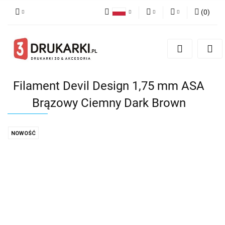
(
0
)
Polski
PLN
Zaloguj się
English
Zarejestruj się
EUR
German
Dodaj zgłoszenie
USD
Filament Devil Design 1,75 mm ASA
Brązowy Ciemny Dark Brown
NOWOŚĆ