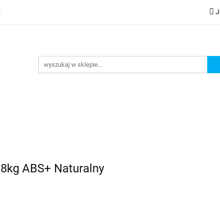
J
lery
Kategorie
Współpraca B2B
Nowości
Zam
G
praca B2B
Nowości
Zamów wydruk
,8kg ABS+ Naturalny