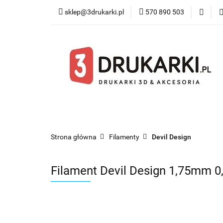
sklep@3drukarki.pl
570 890 503
Blog
Bestsel
Blog
Bestsellery
Kategorie
Współ
Strona główna
Filamenty
Devil Design
Filament Devil Design 1,75mm 0