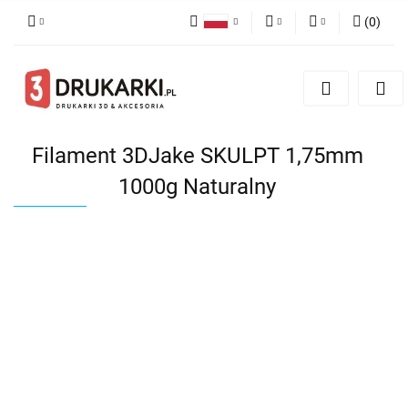
(
0
)
Polski
PLN
Zaloguj się
English
Zarejestruj się
EUR
German
Dodaj zgłoszenie
USD
Filament 3DJake SKULPT 1,75mm
1000g Naturalny