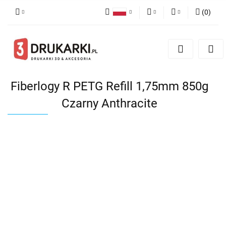
(
0
)
Polski
PLN
Zaloguj się
English
Zarejestruj się
EUR
German
Dodaj zgłoszenie
USD
Fiberlogy R PETG Refill 1,75mm 850g
Czarny Anthracite