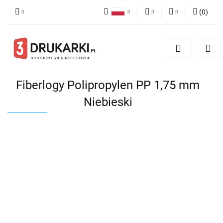
(
0
)
Polski
PLN
Zaloguj się
English
Zarejestruj się
EUR
German
Dodaj zgłoszenie
USD
Fiberlogy Polipropylen PP 1,75 mm
Niebieski