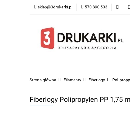
sklep@3drukarki.pl
570 890 503
Blog
Bestsel
Blog
Bestsellery
Kategorie
Współ
Strona główna
Filamenty
Fiberlogy
Poliprop
Fiberlogy Polipropylen PP 1,75 