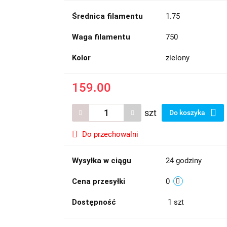
Średnica filamentu
1.75
Waga filamentu
750
Kolor
zielony
159.00
szt
Do koszyka
Do przechowalni
Wysyłka w ciągu
24 godziny
Cena przesyłki
0
Dostępność
1
szt