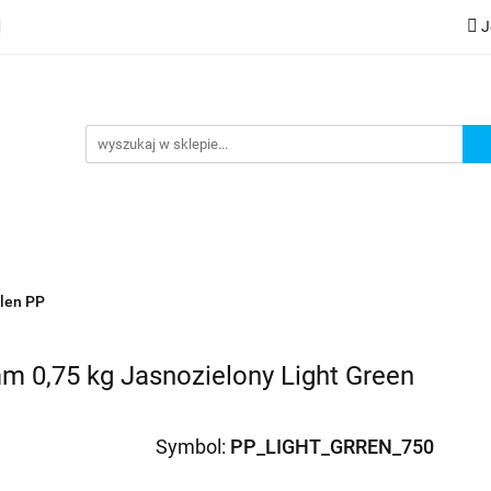
J
lery
Kategorie
Współpraca B2B
Nowości
Zam
G
praca B2B
Nowości
Zamów wydruk
ylen PP
mm 0,75 kg Jasnozielony Light Green
Symbol:
PP_LIGHT_GRREN_750