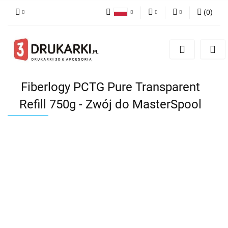
(
0
)
Polski
PLN
Zaloguj się
English
Zarejestruj się
EUR
German
Dodaj zgłoszenie
USD
Fiberlogy PCTG Pure Transparent
Refill 750g - Zwój do MasterSpool