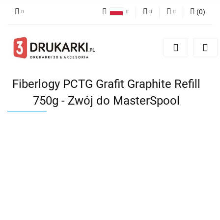
(
0
)
Polski
PLN
Zaloguj się
English
Zarejestruj się
EUR
German
Dodaj zgłoszenie
USD
Fiberlogy PCTG Grafit Graphite Refill
750g - Zwój do MasterSpool