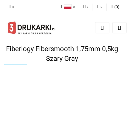
(
0
)
Polski
PLN
Zaloguj się
English
Zarejestruj się
EUR
German
Dodaj zgłoszenie
USD
Fiberlogy Fibersmooth 1,75mm 0,5kg
Szary Gray