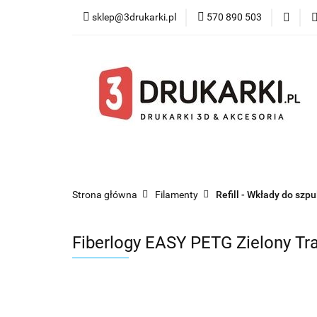
sklep@3drukarki.pl
570 890 503
Blog
Bestsel
Blog
Bestsellery
Kategorie
Współ
Strona główna
Filamenty
Refill - Wkłady do szp
Fiberlogy EASY PETG Zielony Tra