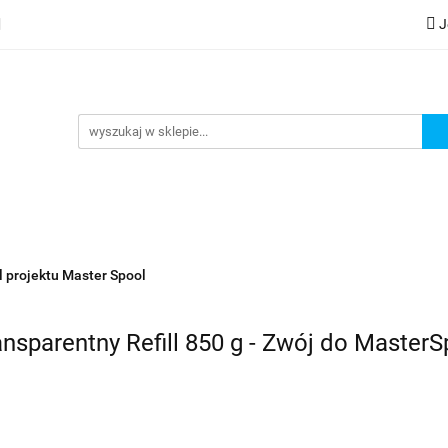
J
lery
Kategorie
Współpraca B2B
Nowości
Zam
G
praca B2B
Nowości
Zamów wydruk
ul projektu Master Spool
nsparentny Refill 850 g - Zwój do MasterS