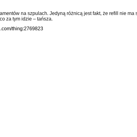
mentów na szpulach. Jedyną różnicą jest fakt, że refill nie ma 
co za tym idzie – tańsza.
se.com/thing:2769823