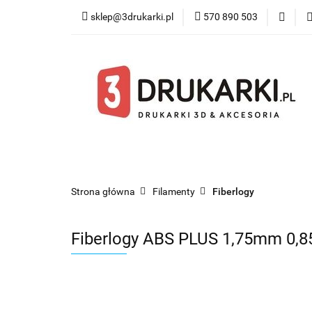
sklep@3drukarki.pl
570 890 503
Blog
Bestsel
Blog
Bestsellery
Kategorie
Współ
Strona główna
Filamenty
Fiberlogy
Fiberlogy ABS PLUS 1,75mm 0,