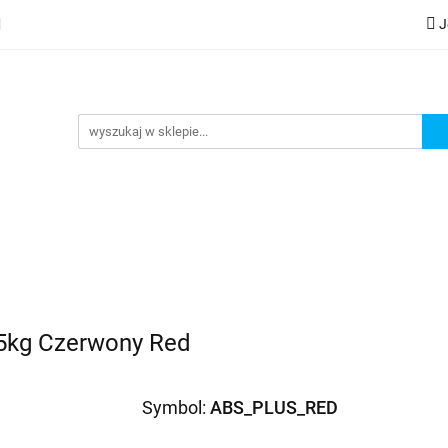
J
lery
Kategorie
Współpraca B2B
Nowości
Zam
G
praca B2B
Nowości
Zamów wydruk
85kg Czerwony Red
Symbol:
ABS_PLUS_RED