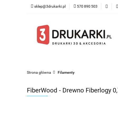
sklep@3drukarki.pl
570 890 503
Blog
Bestsel
Blog
Bestsellery
Kategorie
Współ
Strona główna
Filamenty
FiberWood - Drewno Fiberlogy 0