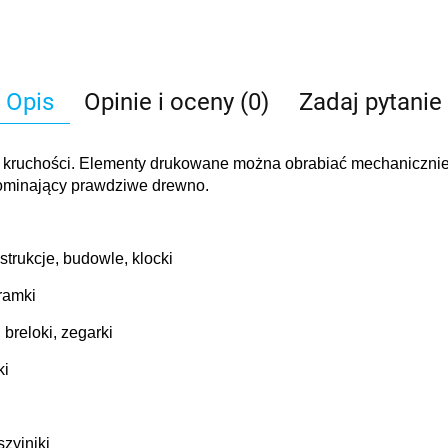
Opis
Opinie i oceny (0)
Zadaj pytanie
ruchości. Elementy drukowane można obrabiać mechanicznie. 
pominający prawdziwe drewno.
strukcje, budowle, klocki
 ramki
, breloki, zegarki
ki
szyjniki