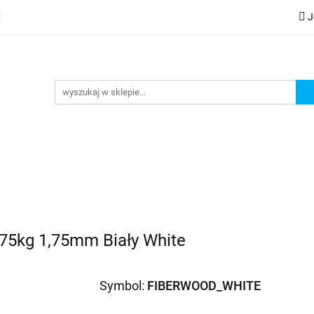
J
lery
Kategorie
Współpraca B2B
Nowości
Zam
G
praca B2B
Nowości
Zamów wydruk
,75kg 1,75mm Biały White
Symbol:
FIBERWOOD_WHITE