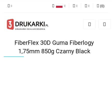
(
0
)
Polski
PLN
Zaloguj się
English
Zarejestruj się
EUR
German
Dodaj zgłoszenie
USD
FiberFlex 30D Guma Fiberlogy
1,75mm 850g Czarny Black