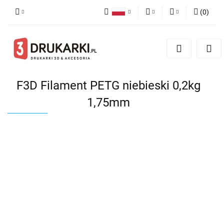
(
0
)
Polski
PLN
Zaloguj się
English
Zarejestruj się
EUR
German
Dodaj zgłoszenie
USD
F3D Filament PETG niebieski 0,2kg
1,75mm