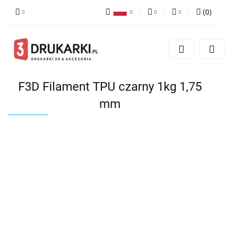
(
0
)
Polski
PLN
Zaloguj się
English
Zarejestruj się
EUR
German
Dodaj zgłoszenie
USD
F3D Filament TPU czarny 1kg 1,75
mm