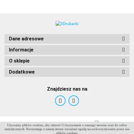
Dane adresowe
Informacje
O sklepie
Dodatkowe
Znajdziesz nas na
Używamy plików cookies, aby ułatwić Ci korzystanie z naszego serwisu oraz do celów
ANTCLABS
Sklep internetowy na oprogramowaniu Sky-Shop.pl
statystycznych. Korzystając z naszej strony wyrażasz zgodę na wykorzystywanie przez nas
plików cookies.