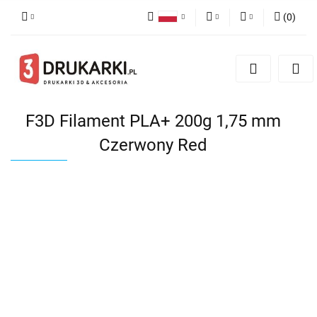
(
0
)
Polski
PLN
Zaloguj się
English
Zarejestruj się
EUR
German
Dodaj zgłoszenie
USD
F3D Filament PLA+ 200g 1,75 mm
Czerwony Red