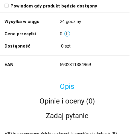
Powiadom gdy produkt będzie dostępny
Wysyłka w ciągu
24 godziny
Cena przesyłki
0
Dostępność
0
szt
EAN
5902311384969
Opis
Opinie i oceny (0)
Zadaj pytanie
F3D to renomowany Polski producent filamentów do drukarek 3D.