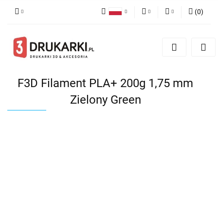
(
0
)
Polski
PLN
Zaloguj się
English
Zarejestruj się
EUR
German
Dodaj zgłoszenie
USD
F3D Filament PLA+ 200g 1,75 mm
Zielony Green