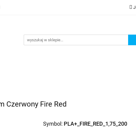
J
lery
Kategorie
Współpraca B2B
Nowości
Zam
G
praca B2B
Nowości
Zamów wydruk
m Czerwony Fire Red
Symbol:
PLA+_FIRE_RED_1,75_200