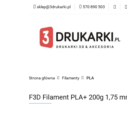
sklep@3drukarki.pl
570 890 503
Blog
Bestsel
Blog
Bestsellery
Kategorie
Współ
Strona główna
Filamenty
PLA
F3D Filament PLA+ 200g 1,75 m