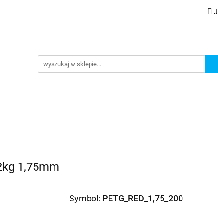
J
lery
Kategorie
Współpraca B2B
Nowości
Zam
G
praca B2B
Nowości
Zamów wydruk
,2kg 1,75mm
Symbol:
PETG_RED_1,75_200