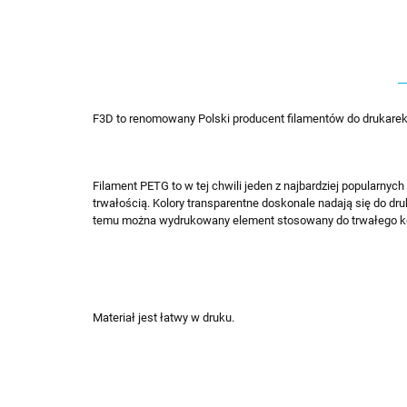
F3D to renomowany Polski producent filamentów do drukare
Filament PETG to w tej chwili jeden z najbardziej popularn
trwałością. Kolory transparentne doskonale nadają się do dr
temu można wydrukowany element stosowany do trwałego kont
Materiał jest łatwy w druku.