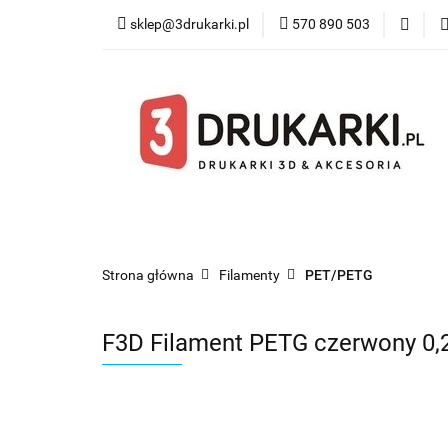
sklep@3drukarki.pl
570 890 503
Blog
Bestsel
Blog
Bestsellery
Kategorie
Współ
Strona główna
Filamenty
PET/PETG
F3D Filament PETG czerwony 0