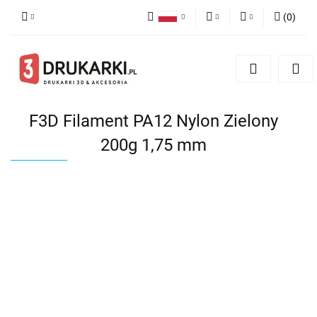
(
0
)
Polski
PLN
Zaloguj się
English
Zarejestruj się
EUR
German
Dodaj zgłoszenie
USD
F3D Filament PA12 Nylon Zielony
200g 1,75 mm