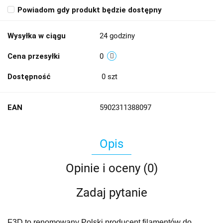
Powiadom gdy produkt będzie dostępny
Wysyłka w ciągu
24 godziny
Cena przesyłki
0
Dostępność
0
szt
EAN
5902311388097
Opis
Opinie i oceny (0)
Zadaj pytanie
F3D to renomowany Polski producent filamentów do