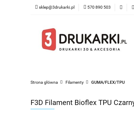
sklep@3drukarki.pl
570 890 503
Blog
Bestsel
Blog
Bestsellery
Kategorie
Współ
Strona główna
Filamenty
GUMA/FLEX/TPU
F3D Filament Bioflex TPU Czar