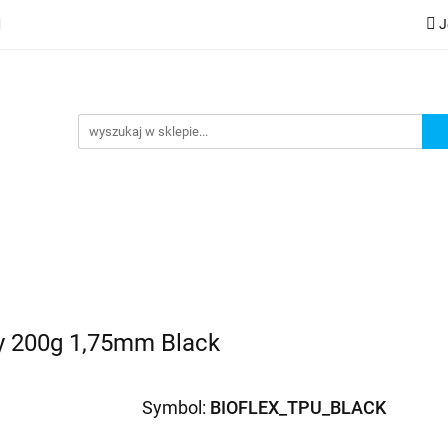
J
lery
Kategorie
Współpraca B2B
Nowości
Zam
G
praca B2B
Nowości
Zamów wydruk
ny 200g 1,75mm Black
Symbol:
BIOFLEX_TPU_BLACK