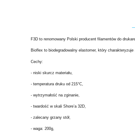
F3D to renomowany Polski producent filamentów do drukar
Bioflex to biodegradowalny elastomer, który charakteryzuj
Cechy:
- niski skurcz materiału,
- temperatura druku od 215°C,
- wytrzymałość na zginanie,
- twardość w skali Shore’a 32D,
- zalecany grzany stół,
- waga: 200g,