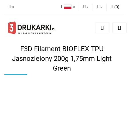
(
0
)
Polski
PLN
Zaloguj się
English
Zarejestruj się
EUR
German
Dodaj zgłoszenie
USD
F3D Filament BIOFLEX TPU
Jasnozielony 200g 1,75mm Light
Green